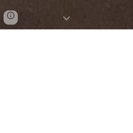
ANTIQART Yugawara